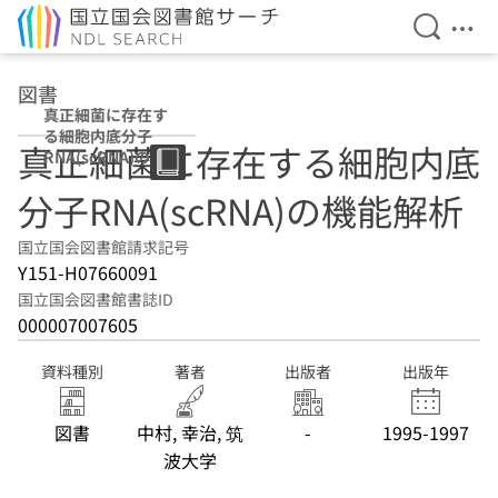
検索を開
メニ
本文へ移動
図書
真正細菌に存在す
る細胞内底分子
真正細菌に存在する細胞内底
RNA(scRNA)の機
能解析
分子RNA(scRNA)の機能解析
国立国会図書館請求記号
Y151-H07660091
国立国会図書館書誌ID
000007007605
資料種別
著者
出版者
出版年
図書
中村, 幸治, 筑
-
1995-1997
波大学