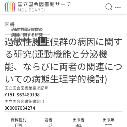
検索を開
メニ
本文へ移動
図書
過敏性腸症候群の
病因に関する研究
過敏性腸症候群の病因に関す
(運動機能と分泌
機能、ならびに両
る研究(運動機能と分泌機
者の関連について
の病態生理学的検
討)
能、ならびに両者の関連につ
いての病態生理学的検討)
国立国会図書館請求記号
Y151-S63480198
国立国会図書館書誌ID
000007034274
資料種別
著者
出版者
出版年