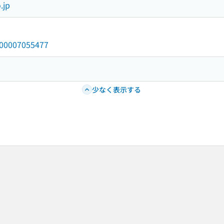
.jp
/000007055477
少なく表示する