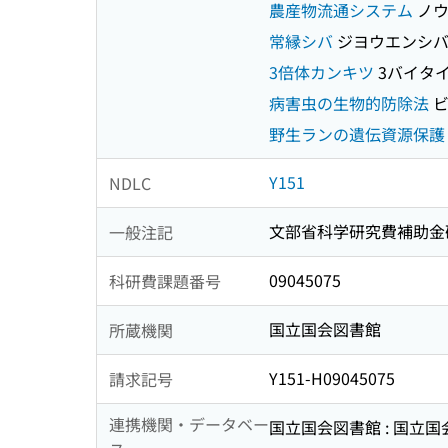
農産物流通システム
ノウ
常縁シバ
ジヨウエンシ
3倍体カンキツ
3バイタ
病害虫の生物的防除法
ビ
野生ランの遺伝資源保護
Y151
NDLC
文部省科学研究費補助金
一般注記
09045075
科研費課題番号
国立国会図書館
所蔵機関
Y151-H09045075
請求記号
連携機関・データベー
国立国会図書館 : 国立