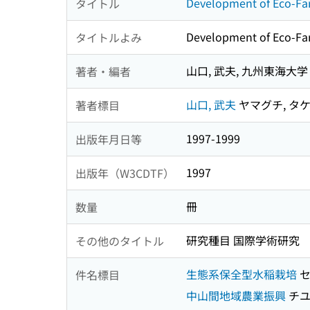
Development of Ec
タイトル
Development of Eco-Far
タイトルよみ
山口, 武夫, 九州東海大学
著者・編者
山口, 武夫
ヤマグチ, タ
著者標目
1997-1999
出版年月日等
1997
出版年（W3CDTF）
冊
数量
研究種目 国際学術研究
その他のタイトル
生態系保全型水稲栽培
セ
件名標目
中山間地域農業振興
チユ