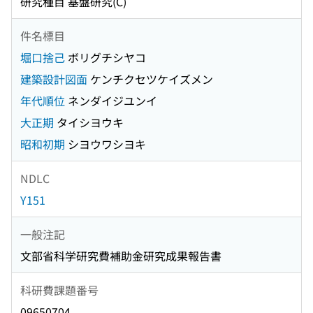
研究種目 基盤研究(C)
件名標目
堀口捨己
ボリグチシヤコ
建築設計図面
ケンチクセツケイズメン
年代順位
ネンダイジユンイ
大正期
タイシヨウキ
昭和初期
シヨウワシヨキ
NDLC
Y151
一般注記
文部省科学研究費補助金研究成果報告書
科研費課題番号
09650704