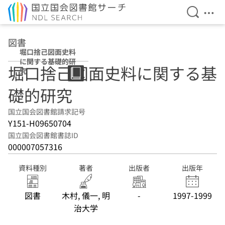
検索を開
メニ
本文へ移動
図書
堀口捨己図面史料
に関する基礎的研
堀口捨己図面史料に関する基
究
礎的研究
国立国会図書館請求記号
Y151-H09650704
国立国会図書館書誌ID
000007057316
資料種別
著者
出版者
出版年
図書
木村, 儀一, 明
-
1997-1999
治大学