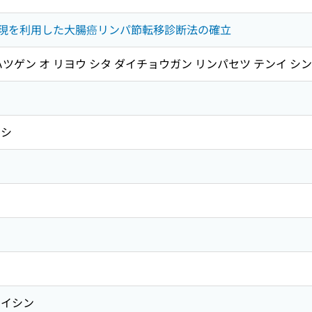
発現を利用した大腸癌リンパ節転移診断法の確立
ハツゲン オ リヨウ シタ ダイチョウガン リンパセツ テンイ シ
スシ
イシン