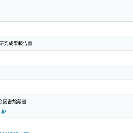
イ
研究成果報告書
国会図書館蔵書
.jp