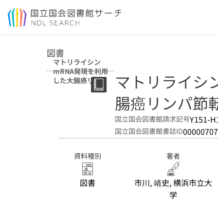
本文へ移動
図書
マトリライシン
mRNA発現を利用
マトリライシン
した大腸癌リンパ
節転移診断法の確
腸癌リンパ節
立
Y151-H
国立国会図書館請求記号
00000707
国立国会図書館書誌ID
資料種別
著者
図書
市川, 靖史, 横浜市立大
学