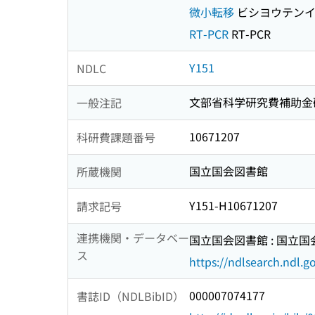
微小転移
ビシヨウテン
RT-PCR
RT-PCR
Y151
NDLC
文部省科学研究費補助金
一般注記
10671207
科研費課題番号
国立国会図書館
所蔵機関
Y151-H10671207
請求記号
連携機関・データベー
国立国会図書館 : 国立
ス
https://ndlsearch.ndl.go
000007074177
書誌ID（NDLBibID）