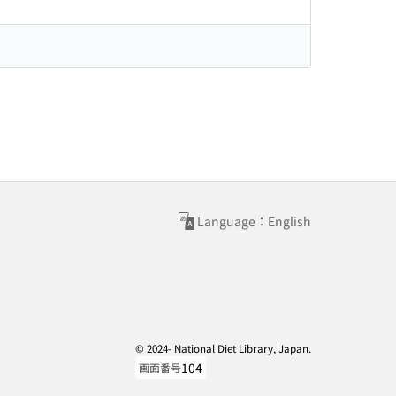
Language：English
© 2024- National Diet Library, Japan.
104
画面番号