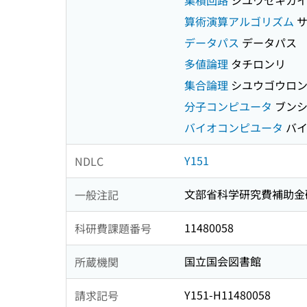
集積回路
シユウセキカ
算術演算アルゴリズム
サ
データパス
データパス
多値論理
タチロンリ
集合論理
シユウゴウロ
分子コンピユータ
ブンシ
バイオコンピユータ
バイ
Y151
NDLC
文部省科学研究費補助金
一般注記
11480058
科研費課題番号
国立国会図書館
所蔵機関
Y151-H11480058
請求記号