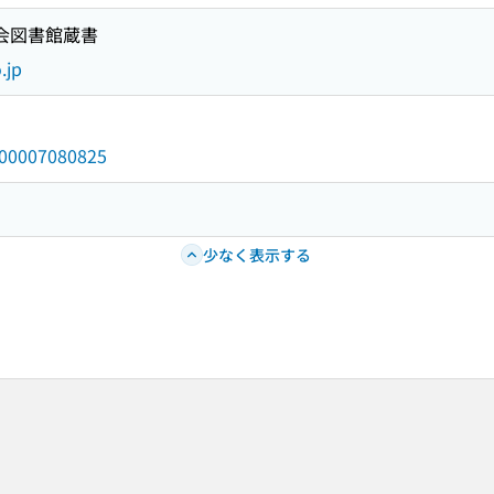
国会図書館蔵書
.jp
/000007080825
少なく表示する