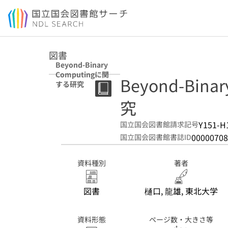
本文へ移動
図書
Beyond-Binary
Computingに関
Beyond-Bin
する研究
究
Y151-H
国立国会図書館請求記号
00000708
国立国会図書館書誌ID
資料種別
著者
図書
樋口, 龍雄, 東北大学
資料形態
ページ数・大きさ等