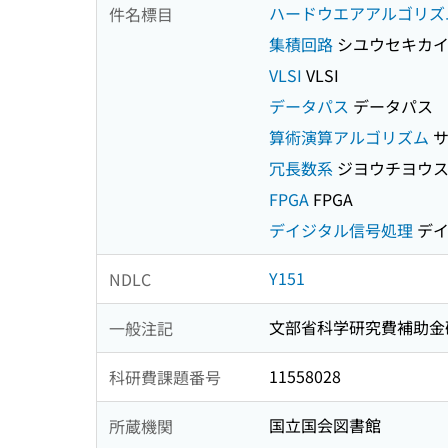
ハードウエアアルゴリズ
件名標目
集積回路
シユウセキカ
VLSI
VLSI
データパス
データパス
算術演算アルゴリズム
サ
冗長数系
ジヨウチヨウス
FPGA
FPGA
デイジタル信号処理
デイ
Y151
NDLC
文部省科学研究費補助金
一般注記
11558028
科研費課題番号
国立国会図書館
所蔵機関