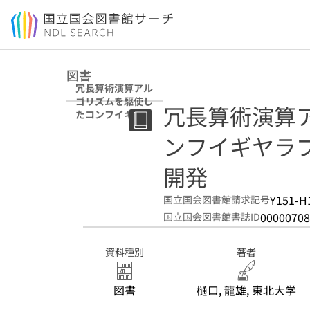
本文へ移動
図書
冗長算術演算アル
ゴリズムを駆使し
冗長算術演算
たコンフイギヤラ
ブルシグナルプロ
ンフイギヤラ
セツサの開発
開発
Y151-H
国立国会図書館請求記号
00000708
国立国会図書館書誌ID
資料種別
著者
図書
樋口, 龍雄, 東北大学