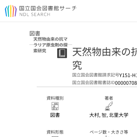
本文へ移動
図書
天然物由来の抗マ
ラリア原虫剤の探
天然物由来の
索研究
究
Y151-H
国立国会図書館請求記号
00000708
国立国会図書館書誌ID
資料種別
著者
図書
大村, 智, 北里大学
資料形態
ページ数・大きさ等