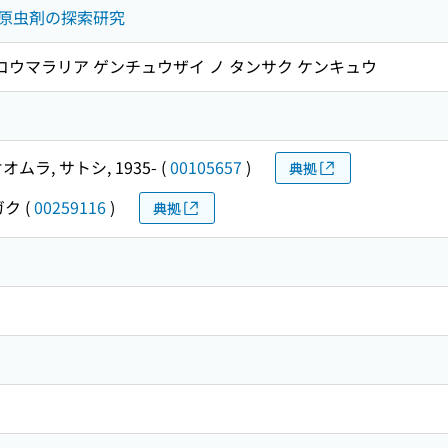
原虫剤の探索研究
 コウマラリア ゲンチュウザイ ノ タンサク ケンキュウ
オムラ, サトシ, 1935-
(
00105657
)
典拠
ガク
(
00259116
)
典拠