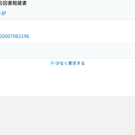
国会図書館蔵書
.jp
/000007083196
少なく表示する