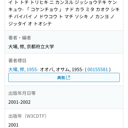
イ ト トチ トリヒキ ニ カンスル ジッショウテキ ケン
キュウ- 「 コケンチョウ 」 ナド カラ ミタ カオク シキ
チ バイバイ ノ ドウコウ ト マチ ソシキ ノ カンヨ ノ
ジッタイ オ トオシテ
著者・編者
大場, 修, 京都府立大学
著者標目
大場, 修, 1955-
オオバ, オサム, 1955-
(
00155581
)
典拠
出版年月日等
2001-2002
出版年（W3CDTF）
2001