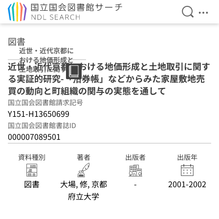
検索を開
メニ
本文へ移動
図書
近世・近代京都に
おける地価形成と
近世・近代京都における地価形成と土地取引に関す
土地取引に関する
る実証的研究-「沽券帳」などからみた家屋敷地売
実証的研究-「沽
券帳」などからみ
買の動向と町組織の関与の実態を通して
た家屋敷地売買の
国立国会図書館請求記号
動向と町組織の関
Y151-H13650699
与の実態を通して
国立国会図書館書誌ID
000007089501
資料種別
著者
出版者
出版年
図書
大場, 修, 京都
-
2001-2002
府立大学