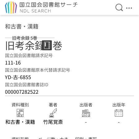
検索を開
メニ
本文へ移動
和古書・漢籍
旧考余録 5巻
旧考余録 5巻
国立国会図書館請求記号
111-16
国立国会図書館原本代替請求記号
YD-古-6855
国立国会図書館書誌ID
000007282522
資料種別
著者
出版者
出版年
和古書・漢籍
竹尾覚斎
-
-