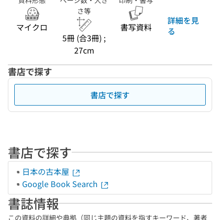
資料形態
ページ数・大き
印刷・書写
さ等
詳細を見
マイクロ
書写資料
る
5冊 (合3冊) ;
27cm
書店で探す
書店で探す
書店で探す
日本の古本屋
Google Book Search
書誌情報
この資料の詳細や典拠（同じ主題の資料を指すキーワード、著者