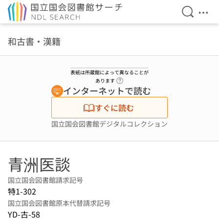
検索を開
メニ
本文へ移動
和古書・漢籍
表紙は所蔵館によって異なることが
ヘルプページへのリンク
あります
インターネットで読む
すぐに読む
国立国会図書館デジタルコレクション
青洲医談
国立国会図書館請求記号
特1-302
国立国会図書館原本代替請求記号
YD-古-58