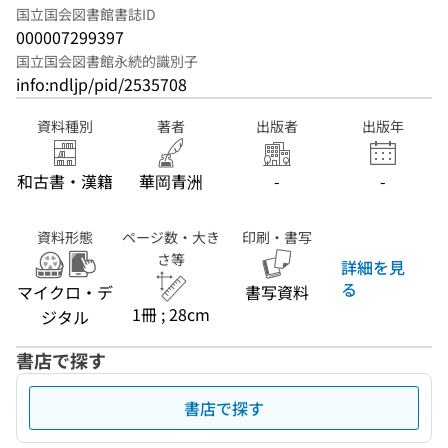
国立国会図書館書誌ID
000007299397
国立国会図書館永続的識別子
info:ndljp/pid/2535708
資料種別
著者
出版者
出版年
和古書・漢籍
華岡青洲
-
-
資料形態
ページ数・大き
印刷・書写
さ等
詳細を見
る
マイクロ・デ
書写資料
1冊 ; 28cm
ジタル
書店で探す
書店で探す