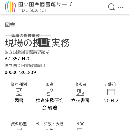
検索を開
メニ
本文へ移動
図書
現場の捜査実務
現場の捜査実務
国立国会図書館請求記号
AZ-352-H20
国立国会図書館書誌ID
000007301839
資料種別
著者
出版者
出版年
図書
捜査実務研究
立花書房
2004.2
会 編著
資料形態
ページ数・大き
NDC