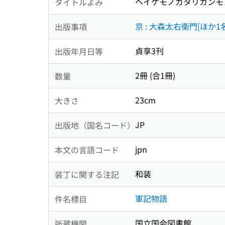
ヘイケモノガタリカンモ
タイトルよみ
京 : 大森太右衛門[ほか1
出版事項
貞享3刊
出版年月日等
2冊 (合1冊)
数量
23cm
大きさ
JP
出版地（国名コード）
jpn
本文の言語コード
和装
装丁に関する注記
軍記物語
件名標目
国立国会図書館
所蔵機関