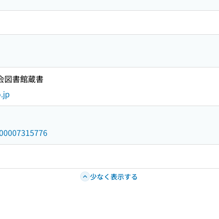
国会図書館蔵書
.jp
/000007315776
少なく表示する