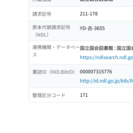
211-178
請求記号
原本代替請求記号
YD-古-3655
（NDL）
連携機関・データベー
国立国会図書館 : 国立
ス
https://ndlsearch.ndl.go
000007315776
書誌ID（NDLBibID）
http://id.ndl.go.jp/bib
171
整理区分コード