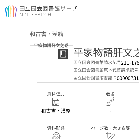
本文へ移動
和古書・漢籍
平家物語肝文之巻
平家物語肝文
211-17
国立国会図書館請求記号
国立国会図書館原本代替請求記号
00000731
国立国会図書館書誌ID
資料種別
著者
和古書・漢籍
-
資料形態
ページ数・大きさ等