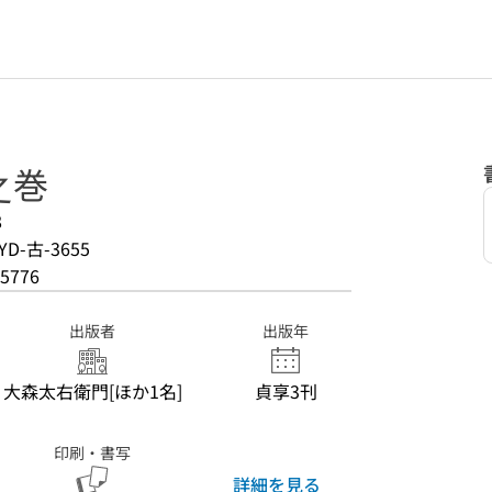
之巻
8
YD-古-3655
5776
出版者
出版年
大森太右衛門[ほか1名]
貞享3刊
印刷・書写
詳細を見る