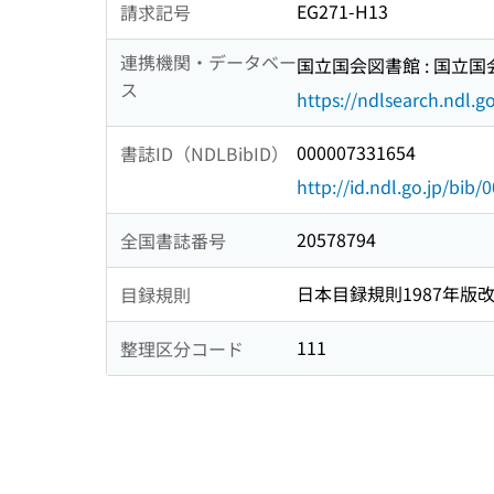
EG271-H13
請求記号
連携機関・データベー
国立国会図書館 : 国立
ス
https://ndlsearch.ndl.go
000007331654
書誌ID（NDLBibID）
http://id.ndl.go.jp/bib
20578794
全国書誌番号
日本目録規則1987年版
目録規則
111
整理区分コード