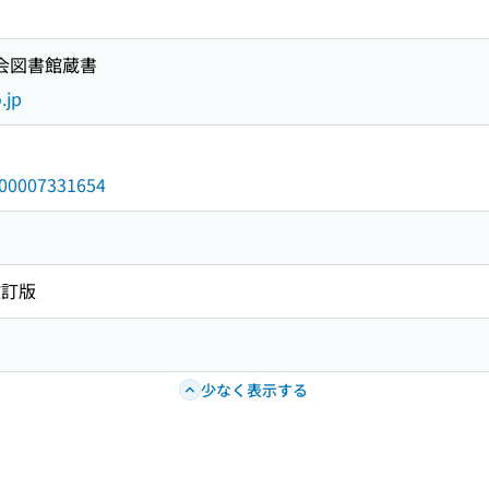
国会図書館蔵書
.jp
/000007331654
改訂版
少なく表示する