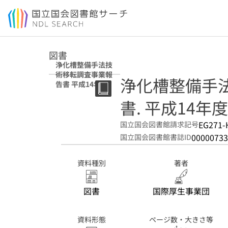
本文へ移動
図書
浄化槽整備手法技
術移転調査事業報
浄化槽整備手
告書 平成14年度
書. 平成14年度
EG271-
国立国会図書館請求記号
00000733
国立国会図書館書誌ID
資料種別
著者
図書
国際厚生事業団
資料形態
ページ数・大きさ等