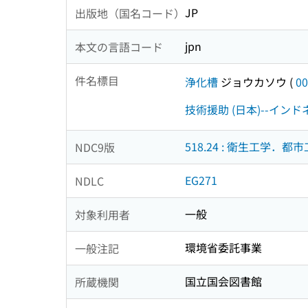
JP
出版地（国名コード）
jpn
本文の言語コード
件名標目
浄化槽
ジョウカソウ
(
00
技術援助 (日本)--イン
518.24 : 衛生工学．都
NDC9版
EG271
NDLC
一般
対象利用者
環境省委託事業
一般注記
国立国会図書館
所蔵機関