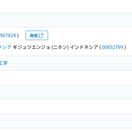
907824
)
典拠
ドネシア
ギジュツエンジョ (ニホン) インドネシア
(
00652799
)
市工学