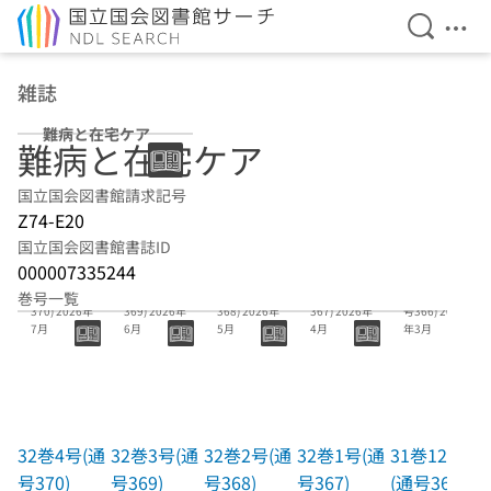
検索を開
メニ
本文へ移動
雑誌
難病と在宅ケア
難病と在宅ケア
国立国会図書館請求記号
Z74-E20
国立国会図書館書誌ID
000007335244
32巻4号(通号
32巻3号(通号
32巻2号(通号
32巻1号(通号
31巻12号(通
巻号一覧
370) 2026年
369) 2026年
368) 2026年
367) 2026年
号366) 2026
7月
6月
5月
4月
年3月
32巻4号(通
32巻3号(通
32巻2号(通
32巻1号(通
31巻12号
号370)
号369)
号368)
号367)
(通号366)