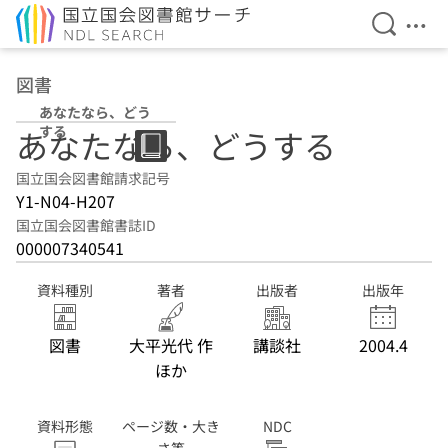
検索を開
メニ
本文へ移動
図書
あなたなら、どう
する
あなたなら、どうする
国立国会図書館請求記号
Y1-N04-H207
国立国会図書館書誌ID
000007340541
資料種別
著者
出版者
出版年
図書
大平光代 作
講談社
2004.4
ほか
資料形態
ページ数・大き
NDC