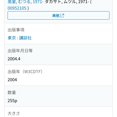
高里, むつる, 1971-
タカサト, ムツル, 1971-
(
00952105
)
典拠
出版事項
東京 : 講談社
出版年月日等
2004.4
出版年（W3CDTF）
2004
数量
255p
大きさ