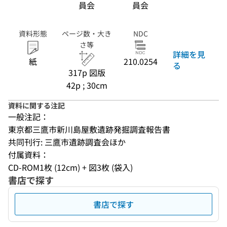
員会
員会
資料形態
ページ数・大き
NDC
さ等
詳細を見
紙
210.0254
る
317p 図版
42p ; 30cm
資料に関する注記
一般注記：
東京都三鷹市新川島屋敷遺跡発掘調査報告書
共同刊行: 三鷹市遺跡調査会ほか
付属資料：
CD-ROM1枚 (12cm) + 図3枚 (袋入)
書店で探す
書店で探す