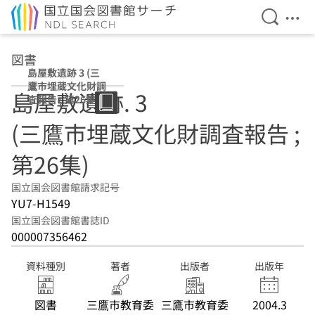
検索を開
メニ
本文へ移動
図書
島屋敷遺跡 3 (三
鷹市埋蔵文化財調
島屋敷遺跡. 3
査報告 ; 第26集)
(三鷹市埋蔵文化財調査報告 ;
第26集)
国立国会図書館請求記号
YU7-H1549
国立国会図書館書誌ID
000007356462
資料種別
著者
出版者
出版年
図書
三鷹市教育委
三鷹市教育委
2004.3