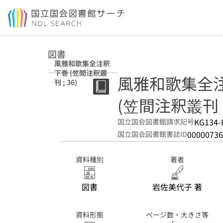
本文へ移動
図書
風雅和歌集全注釈
下巻 (笠間注釈叢
風雅和歌集全注
刊 ; 36)
(笠間注釈叢刊 ; 
KG134-
国立国会図書館請求記号
00000736
国立国会図書館書誌ID
資料種別
著者
図書
岩佐美代子 著
資料形態
ページ数・大きさ等