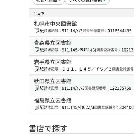
北日本
札幌市中央図書館
紙
911.14/ｲ/3
0116544495
請求記号：
図書登録番号：
青森県立図書館
紙
911.145-ｲﾜｻ*ﾐ-(3)
10213
請求記号：
図書登録番号：
岩手県立図書館
紙
９１１．１４５／イワ／３
請求記号：
図書登録番号
秋田県立図書館
紙
911.14/ｲﾌ/3
122135759
請求記号：
図書登録番号：
福島県立図書館
紙
911.145/ｲﾐ02Z/3
304400
請求記号：
図書登録番号：
書店で探す