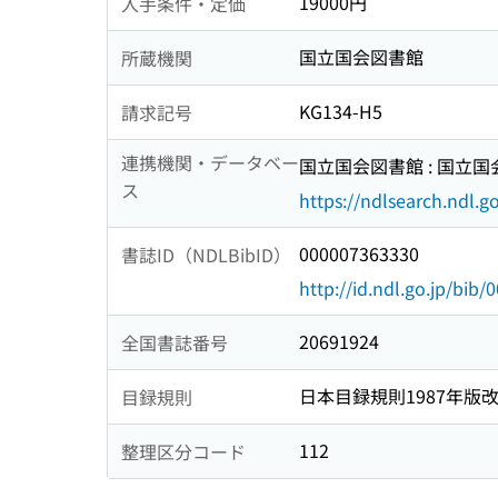
19000円
入手条件・定価
国立国会図書館
所蔵機関
KG134-H5
請求記号
連携機関・データベー
国立国会図書館 : 国立
ス
https://ndlsearch.ndl.go
000007363330
書誌ID（NDLBibID）
http://id.ndl.go.jp/bib
20691924
全国書誌番号
日本目録規則1987年版
目録規則
112
整理区分コード