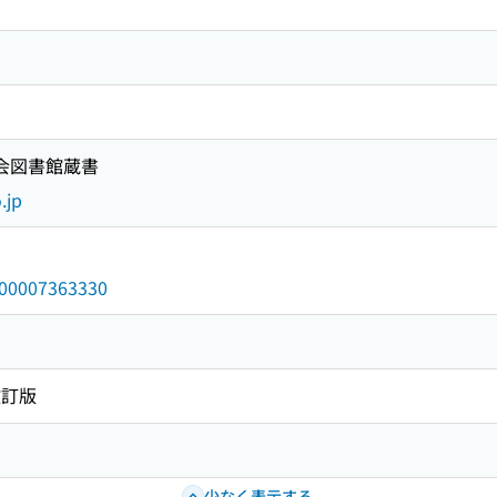
国会図書館蔵書
.jp
/000007363330
改訂版
少なく表示する