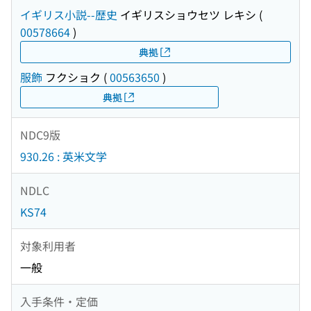
イギリス小説--歴史
イギリスショウセツ レキシ
(
00578664
)
典拠
服飾
フクショク
(
00563650
)
典拠
NDC9版
930.26 : 英米文学
NDLC
KS74
対象利用者
一般
入手条件・定価