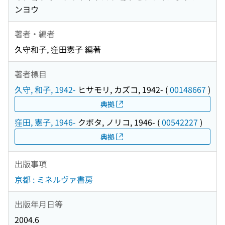
ンヨウ
著者・編者
久守和子, 窪田憲子 編著
著者標目
久守, 和子, 1942-
ヒサモリ, カズコ, 1942-
(
00148667
)
典拠
窪田, 憲子, 1946-
クボタ, ノリコ, 1946-
(
00542227
)
典拠
出版事項
京都 : ミネルヴァ書房
出版年月日等
2004.6