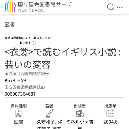
検索を開
メニ
本文へ移動
図書
表紙は所蔵館によって異なることが
ヘルプページへのリンク
あります
<衣裳>で読むイギリス小説 :
装いの変容
国立国会図書館請求記号
KS74-H59
国立国会図書館書誌ID
000007364687
資料種別
著者
出版者
出版年
図書
久守和子, 窪
ミネルヴァ書
2004.6
田憲子 編著
房