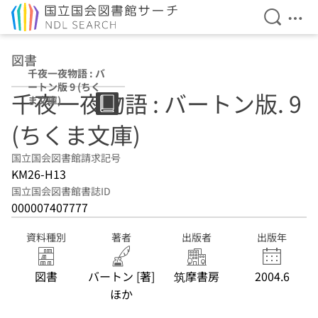
検索を開
メニ
本文へ移動
図書
千夜一夜物語 : バ
ートン版 9 (ちく
千夜一夜物語 : バートン版. 9
ま文庫)
(ちくま文庫)
国立国会図書館請求記号
KM26-H13
国立国会図書館書誌ID
000007407777
資料種別
著者
出版者
出版年
図書
バートン [著]
筑摩書房
2004.6
ほか