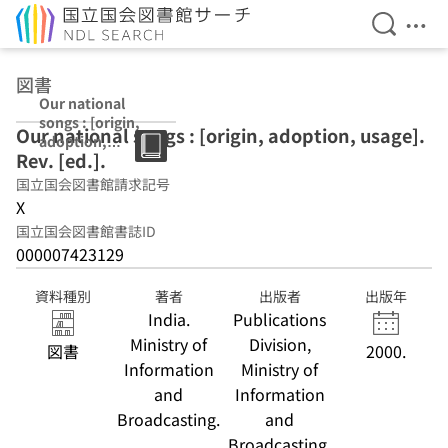
検索を開
メニ
本文へ移動
図書
Our national
songs : [origin,
Our national songs : [origin, adoption, usage].
adoption,
Rev. [ed.].
usage]. Rev.
[ed.].
国立国会図書館請求記号
X
国立国会図書館書誌ID
000007423129
資料種別
著者
出版者
出版年
India.
Publications
Ministry of
Division,
図書
2000.
Information
Ministry of
and
Information
Broadcasting.
and
Broadcasting,