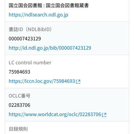
国立国会図書館 : 国立国会図書館蔵書
https://ndlsearch.ndl.go.jp
書誌ID（NDLBibID）
000007423129
http://id.ndl.go.jp/bib/000007423129
LC control number
75984693
https://lccn.loc.gov/75984693
OCLC番号
02283706
https://www.worldcat.org/oclc/02283706
目録規則