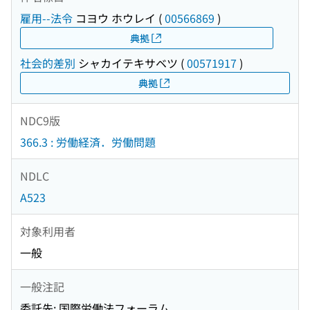
雇用--法令
コヨウ ホウレイ
(
00566869
)
典拠
社会的差別
シャカイテキサベツ
(
00571917
)
典拠
NDC9版
366.3 : 労働経済．労働問題
NDLC
A523
対象利用者
一般
一般注記
委託先: 国際労働法フォーラム