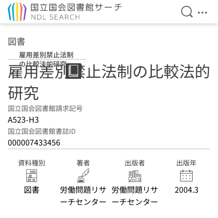
検索を開
メニ
本文へ移動
図書
雇用差別禁止法制
の比較法的研究
雇用差別禁止法制の比較法的
研究
国立国会図書館請求記号
A523-H3
国立国会図書館書誌ID
000007433456
資料種別
著者
出版者
出版年
図書
労働問題リサ
労働問題リサ
2004.3
ーチセンター
ーチセンター