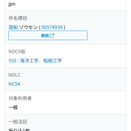
jpn
件名標目
造船
ゾウセン
(
00574939
)
典拠
NDC9版
550 : 海洋工学．船舶工学
NDLC
NC54
対象利用者
一般
一般注記
折り込1枚