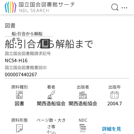
検索を開
メニ
本文へ移動
図書
船:引合から解船
まで
船:引合から解船まで
国立国会図書館請求記号
NC54-H16
国立国会図書館書誌ID
000007440267
資料種別
著者
出版者
出版年
図書
関西造船協会
関西造船協会
2004.7
資料形態
ページ数・大き
NDC
さ等
詳細を見