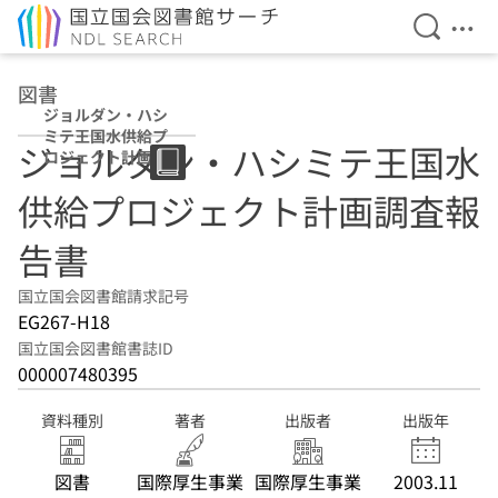
検索を開
メニ
本文へ移動
図書
ジョルダン・ハシ
ミテ王国水供給プ
ジョルダン・ハシミテ王国水
ロジェクト計画調
査報告書
供給プロジェクト計画調査報
告書
国立国会図書館請求記号
EG267-H18
国立国会図書館書誌ID
000007480395
資料種別
著者
出版者
出版年
図書
国際厚生事業
国際厚生事業
2003.11