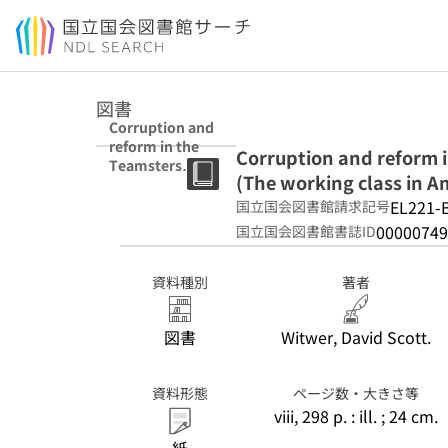
本文へ移動
図書
Corruption and
reform in the
Corruption and reform i
Teamsters
(The working class in A
Union / David
Witwer. (The
EL221-
国立国会図書館請求記号
working class in
00000749
国立国会図書館書誌ID
American
history)
資料種別
著者
図書
Witwer, David Scott.
資料形態
ページ数・大きさ等
viii, 298 p. : ill. ; 24 cm.