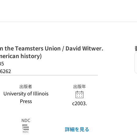
n the Teamsters Union / David Witwer.
merican history)
B5
6262
出版者
出版年
University of Illinois
Press
c2003.
NDC
詳細を見る