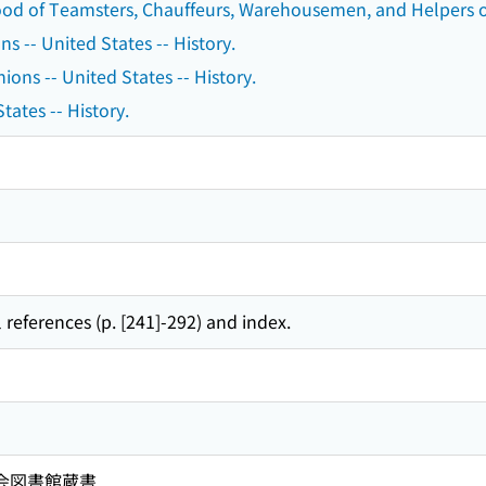
od of Teamsters, Chauffeurs, Warehousemen, and Helpers of 
s -- United States -- History.
ions -- United States -- History.
tates -- History.
 references (p. [241]-292) and index.
国会図書館蔵書