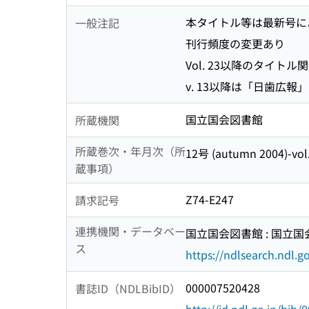
本タイトル等は最新号に
一般注記
刊行頻度の変更あり
Vol. 23以降のタイトル関連情
v. 13以降は「日歯広報
国立国会図書館
所蔵機関
所蔵巻次・年月次（所
12号 (autumn 2004)-vol.
蔵事項）
Z74-E247
請求記号
連携機関・データベー
国立国会図書館 : 国立
ス
https://ndlsearch.ndl.go
000007520428
書誌ID（NDLBibID）