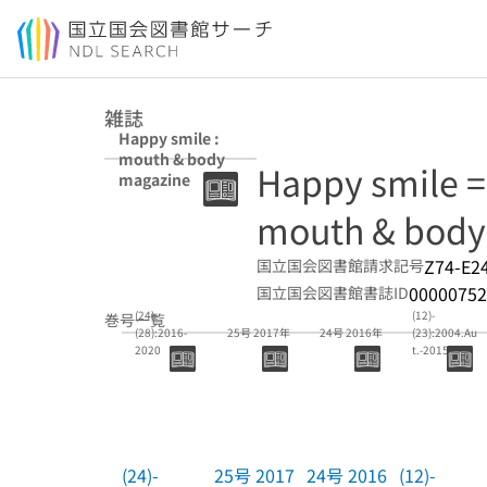
本文へ移動
雑誌
Happy smile :
mouth & body
Happy smil
magazine
mouth & body
Z74-E2
国立国会図書館請求記号
00000752
国立国会図書館書誌ID
(24)-
(12)-
巻号一覧
(28):2016-
25号 2017年
24号 2016年
(23):2004.Au
2020
t.-2015.[ ]
(24)-
25号 2017
24号 2016
(12)-