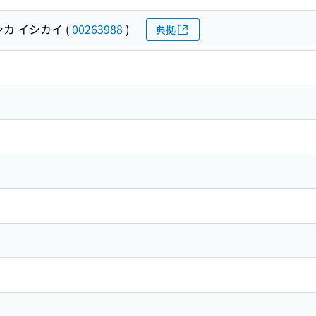
シカ イシカイ
(
00263988
)
典拠