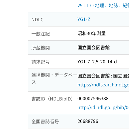
291.17 : 地理．地誌．紀
YG1-Z
NDLC
昭和30年測量
一般注記
国立国会図書館
所蔵機関
YG1-Z-2.5-20-14-d
請求記号
連携機関・データベー
国立国会図書館 : 国立
ス
https://ndlsearch.ndl.go
000007546388
書誌ID（NDLBibID）
http://id.ndl.go.jp/bib
20688796
全国書誌番号