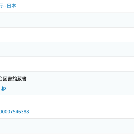
行--日本
国会図書館蔵書
.jp
/000007546388