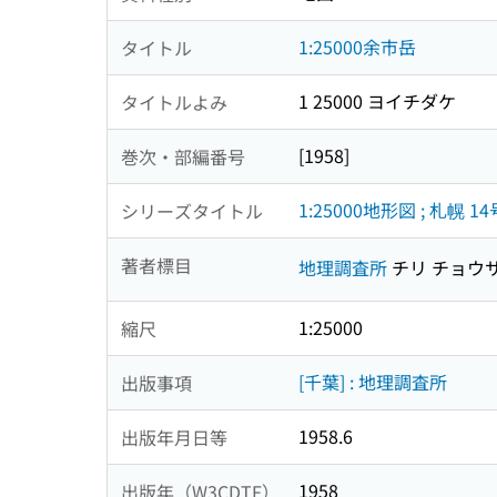
1:25000余市岳
タイトル
1 25000 ヨイチダケ
タイトルよみ
[1958]
巻次・部編番号
1:25000地形図 ; 札幌 1
シリーズタイトル
著者標目
地理調査所
チリ チョウ
1:25000
縮尺
[千葉] : 地理調査所
出版事項
1958.6
出版年月日等
1958
出版年（W3CDTF）