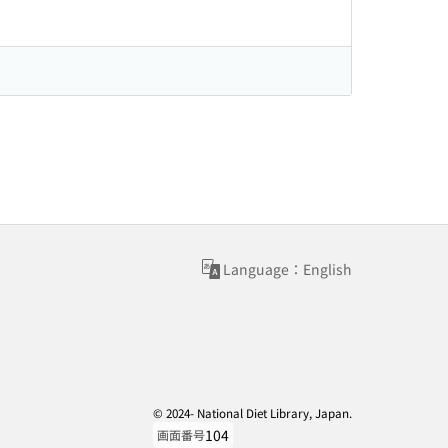
Language：English
© 2024- National Diet Library, Japan.
104
画面番号