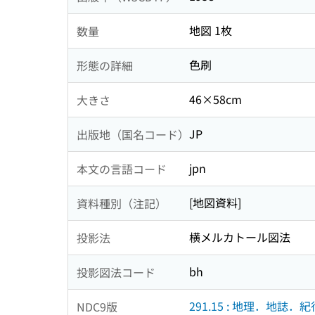
地図 1枚
数量
色刷
形態の詳細
46×58cm
大きさ
JP
出版地（国名コード）
jpn
本文の言語コード
[地図資料]
資料種別（注記）
横メルカトール図法
投影法
bh
投影図法コード
291.15 : 地理．地誌．紀
NDC9版