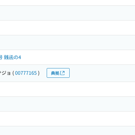
4号 銭函の4
サジョ
(
00777165
)
典拠