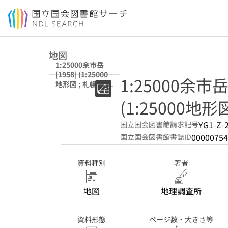
本文へ移動
地図
1:25000余市岳
[1958] (1:25000
1:25000余市岳 
地形図 ; 札幌 14号
銭函の4)
(1:25000地形
YG1-Z-2
国立国会図書館請求記号
00000754
国立国会図書館書誌ID
資料種別
著者
地図
地理調査所
資料形態
ページ数・大きさ等