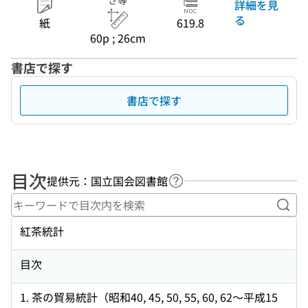
さ等
詳細を見
る
紙
619.8
60p ; 26cm
書店で探す
書店で探す
目次
提供元：国立国会図書館
ヘルプページへのリンク
キー
紅茶統計
目次
1. 茶の貿易統計（昭和40, 45, 50, 55, 60, 62〜平成15