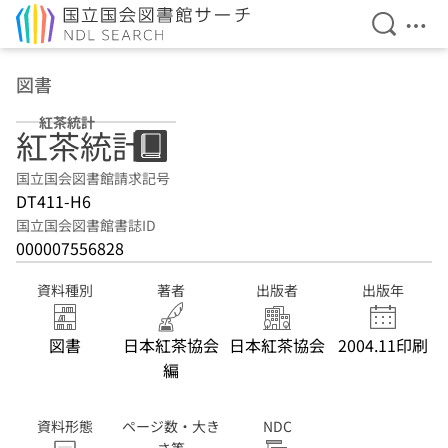
検索を開
メニ
本文へ移動
図書
紅茶統計
紅茶統計
国立国会図書館請求記号
DT411-H6
国立国会図書館書誌ID
000007556828
資料種別
著者
出版者
出版年
図書
日本紅茶協会
日本紅茶協会
2004.11印刷
編
資料形態
ページ数・大き
NDC