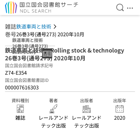
検索を開
メニ
本文へ移動
雑誌
鉄道車両と技術
巻号
26巻3号(通号273) 2020年10月
鉄道車両と技術
26巻3号(通号273)
鉄道車両と技術 = Rolling stock & technology
2020年10月
26巻3号(通号273) 2020年10月
国立国会図書館請求記号
Z74-E354
国立国会図書館書誌ID
000007616303
資料種別
著者
出版者
出版年
雑誌
レールアンド
レールアンド
2020
テック出版
テック出版