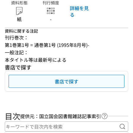
資料形態
刊行頻度
詳細を見
る
紙
-
資料に関する注記
刊行巻次：
第1巻第1号 = 通巻第1号 (1995年8月号)-
一般注記：
本タイトル等は最新号による
書店で探す
書店で探す
目次
提供元：国立国会図書館雑誌記事索引
ヘルプページ
キー