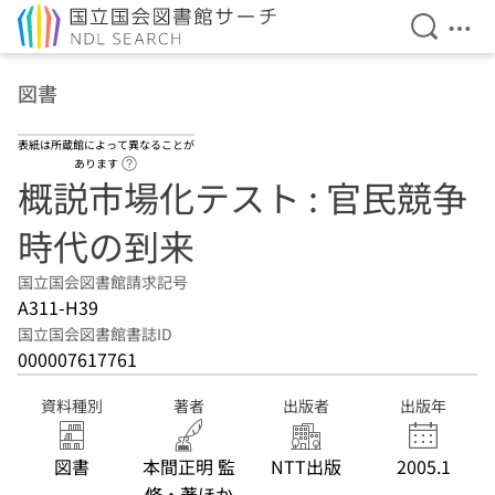
検索を開
メニ
本文へ移動
図書
表紙は所蔵館によって異なることが
ヘルプページへのリンク
あります
概説市場化テスト : 官民競争
時代の到来
国立国会図書館請求記号
A311-H39
国立国会図書館書誌ID
000007617761
資料種別
著者
出版者
出版年
図書
本間正明 監
NTT出版
2005.1
修・著ほか