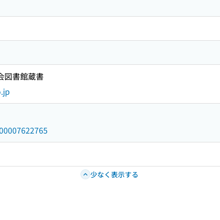
国会図書館蔵書
.jp
/000007622765
少なく表示する