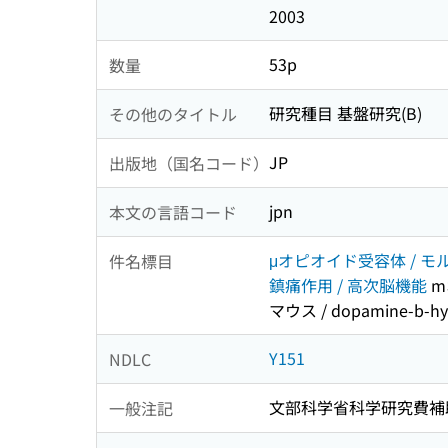
2003
53p
数量
研究種目 基盤研究(B)
その他のタイトル
JP
出版地（国名コード）
jpn
本文の言語コード
μオピオイド受容体 / モルヒ
件名標目
鎮痛作用 / 高次脳機能
m
マウス / dopamine-b-
Y151
NDLC
文部科学省科学研究費補
一般注記