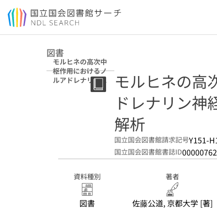
本文へ移動
図書
モルヒネの高次中
枢作用におけるノ
モルヒネの高
ルアドレナリン神
経系の役割の分子
ドレナリン神
薬理学的解析
解析
Y151-H
国立国会図書館請求記号
00000762
国立国会図書館書誌ID
資料種別
著者
図書
佐藤公道, 京都大学 [著]