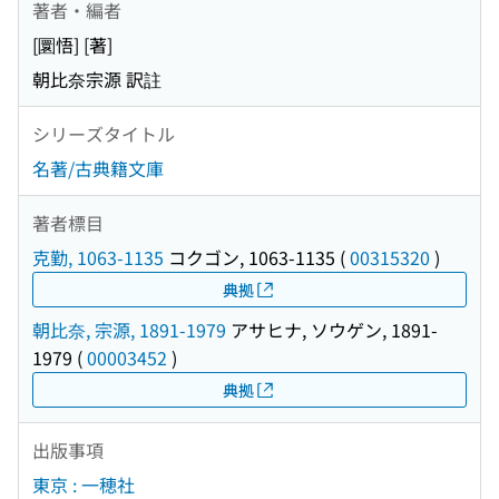
著者・編者
[圜悟] [著]
朝比奈宗源 訳註
シリーズタイトル
名著/古典籍文庫
著者標目
克勤, 1063-1135
コクゴン, 1063-1135
(
00315320
)
典拠
朝比奈, 宗源, 1891-1979
アサヒナ, ソウゲン, 1891-
1979
(
00003452
)
典拠
出版事項
東京 : 一穂社