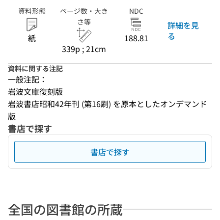
資料形態
ページ数・大き
NDC
さ等
詳細を見
る
紙
188.81
339p ; 21cm
資料に関する注記
一般注記：
岩波文庫復刻版
岩波書店昭和42年刊 (第16刷) を原本としたオンデマンド
版
書店で探す
書店で探す
全国の図書館の所蔵