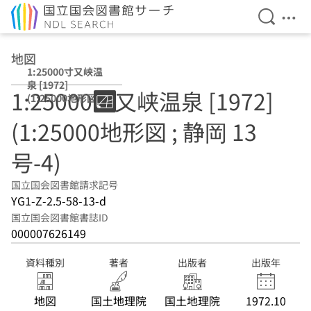
検索を開
メニ
本文へ移動
地図
1:25000寸又峡温
泉 [1972]
1:25000寸又峡温泉 [1972]
(1:25000地形図 ;
静岡 13号-4)
(1:25000地形図 ; 静岡 13
号-4)
国立国会図書館請求記号
YG1-Z-2.5-58-13-d
国立国会図書館書誌ID
000007626149
資料種別
著者
出版者
出版年
地図
国土地理院
国土地理院
1972.10