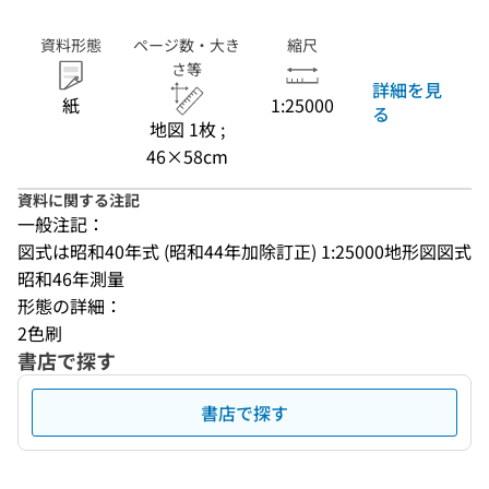
資料形態
ページ数・大き
縮尺
さ等
詳細を見
紙
1:25000
る
地図 1枚 ;
46×58cm
資料に関する注記
一般注記：
図式は昭和40年式 (昭和44年加除訂正) 1:25000地形図図式
昭和46年測量
形態の詳細：
2色刷
書店で探す
書店で探す