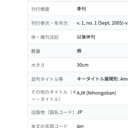
季刊
刊行頻度
v. 1, no. 1 (Sept. 2005)-v
刊行巻次・年月次
以後休刊
休・廃刊注記
冊
数量
30cm
大きさ
キータイトル展開形: America
並列タイトル等
その他のタイトル（キ
AJR (Nihongoban)
ー・タイトル）
JP
出版地（国名コード）
jpn
本文の言語コード