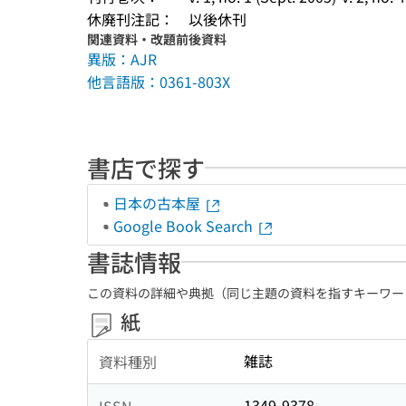
休廃刊注記：
以後休刊
関連資料・改題前後資料
異版：AJR
他言語版：0361-803X
書店で探す
日本の古本屋
Google Book Search
書誌情報
この資料の詳細や典拠（同じ主題の資料を指すキーワー
紙
雑誌
資料種別
1349-9378
ISSN