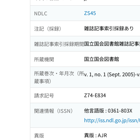
ZS45
NDLC
雑誌記事索引採録あり
注記（採録）
国立国会図書館雑誌記事索引 1 (
雑誌記事索引採録期間
国立国会図書館
所蔵機関
所蔵巻次・年月次（所
v. 1, no. 1 (Sept. 2005)-v
蔵事項）
Z74-E834
請求記号
他言語版 : 0361-803X
関連情報（ISSN）
http://iss.ndl.go.jp/iss
異版 : AJR
異版