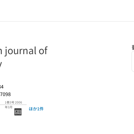
 journal of
y
34
7098
1巻3号 2006
年3月
ほか1件