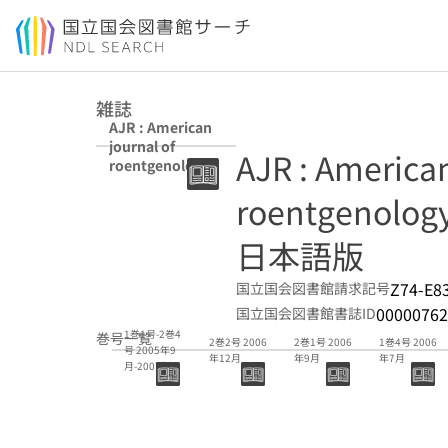
本文へ移動
雑誌
AJR : American
journal of
AJR : American
roentgenology
日本語版
roentgenolog
日本語版
Z74-E8
国立国会図書館請求記号
00000762
国立国会図書館書誌ID
1巻1号-2巻4
巻号一覧
2巻2号 2006
2巻1号 2006
1巻4号 2006
号 2005年9
年12月
年9月
年7月
月-2007年7
月