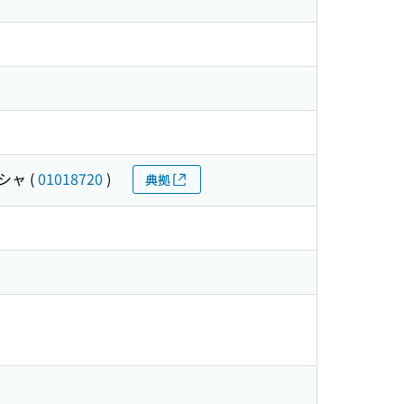
シャ
(
01018720
)
典拠