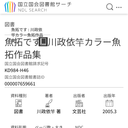
検索を開
メニ
本文へ移動
図書
魚拓です : 川政依
竿カラー魚拓作品
魚拓です : 川政依竿カラー魚
集
拓作品集
国立国会図書館請求記号
KD984-H46
国立国会図書館書誌ID
000007659661
資料種別
著者
出版者
出版年
図書
川政依竿 著
文芸社
2005.3
資料形態
ページ数・大き
NDC