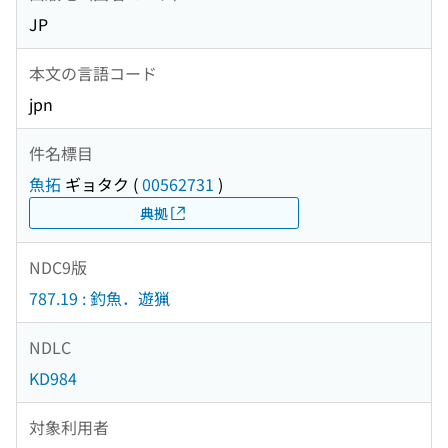
JP
本文の言語コード
jpn
件名標目
魚拓
ギョタク
(
00562731
)
典拠
NDC9版
787.19 : 釣魚．遊猟
NDLC
KD984
対象利用者