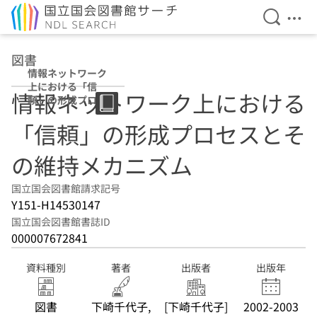
検索を開
メニ
本文へ移動
図書
情報ネットワーク
上における「信
情報ネットワーク上における
頼」の形成プロセ
スとその維持メカ
「信頼」の形成プロセスとそ
ニズム
の維持メカニズム
国立国会図書館請求記号
Y151-H14530147
国立国会図書館書誌ID
000007672841
資料種別
著者
出版者
出版年
図書
下崎千代子,
[下崎千代子]
2002-2003