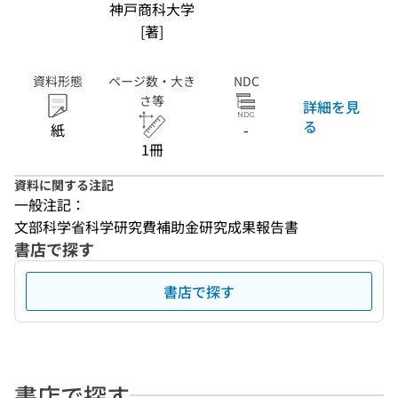
神戸商科大学
[著]
資料形態
ページ数・大き
NDC
さ等
詳細を見
る
紙
-
1冊
資料に関する注記
一般注記：
文部科学省科学研究費補助金研究成果報告書
書店で探す
書店で探す
書店で探す