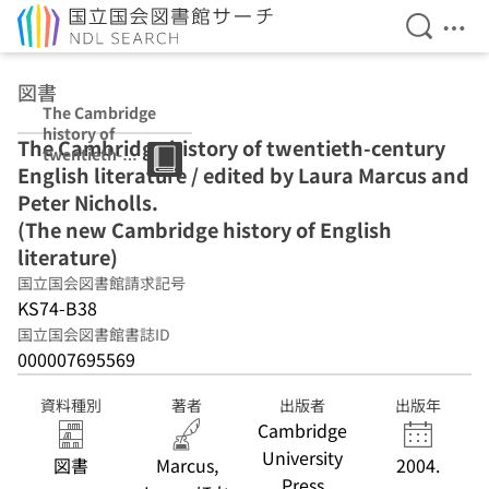
検索を開
メニ
本文へ移動
図書
The Cambridge
history of
The Cambridge history of twentieth-century
twentieth-
English literature / edited by Laura Marcus and
century English
literature /
Peter Nicholls.
edited by Laura
(The new Cambridge history of English
Marcus and
literature)
Peter Nicholls.
(The new
国立国会図書館請求記号
Cambridge
KS74-B38
history of
国立国会図書館書誌ID
English
000007695569
literature)
資料種別
著者
出版者
出版年
Cambridge
University
図書
Marcus,
2004.
Press