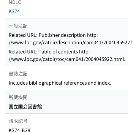
NDLC
KS74
一般注記
Related URL: Publisher description http:
//www.loc.gov/catdir/description/cam041/2004045922.
Related URL: Table of contents http:
//www.loc.gov/catdir/toc/cam041/2004045922.html.
書誌注記
Includes bibliographical references and index.
所蔵機関
国立国会図書館
請求記号
KS74-B38