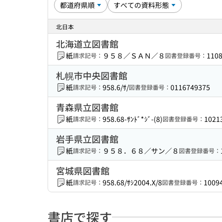
北日本
北海道立図書館
紙
９５８／ＳＡＮ／８
110
請求記号：
図書登録番号：
札幌市中央図書館
紙
958.6/ｻ/
0116749375
請求記号：
図書登録番号：
青森県立図書館
紙
958.68-ｻﾝﾄﾞ*ｼﾞ-(8)
1021
請求記号：
図書登録番号：
岩手県立図書館
紙
９５８．６８／サン／８
請求記号：
図書登録番号：
宮城県図書館
紙
958.68/ｻｼ2004.X/8
1009
請求記号：
図書登録番号：
書店で探す