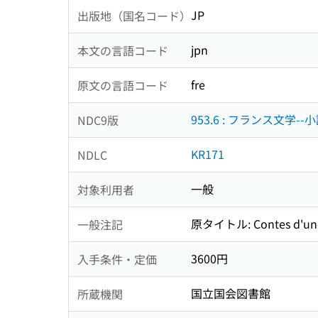
JP
出版地（国名コード）
jpn
本文の言語コード
fre
原文の言語コード
953.6 : フランス文学-
NDC9版
KR171
NDLC
一般
対象利用者
原タイトル: Contes d'une
一般注記
3600円
入手条件・定価
国立国会図書館
所蔵機関