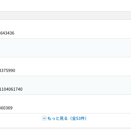
8643436
3375990
1104061740
460369
もっと見る（全53件）