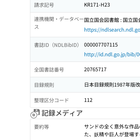
KR171-H23
請求記号
連携機関・データベー
国立国会図書館 : 国立
ス
https://ndlsearch.ndl.go
000007707115
書誌ID（NDLBibID）
http://id.ndl.go.jp/bib
20765717
全国書誌番号
日本目録規則1987年版
目録規則
112
整理区分コード
記録メディア
サンドの全く意外な作品
要約等
た、妖精や巨人が登場す