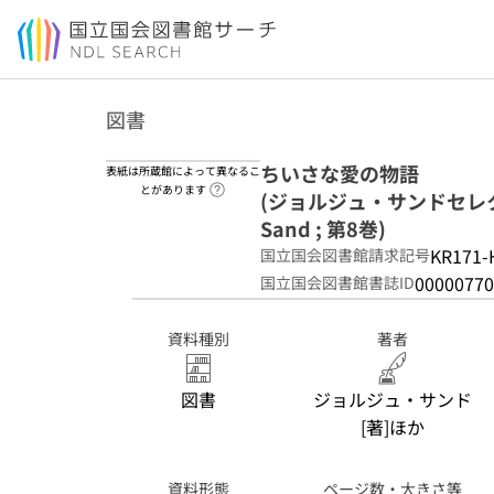
本文へ移動
図書
ちいさな愛の物語
表紙は所蔵館によって異なるこ
ヘルプページへのリンク
とがあります
(ジョルジュ・サンドセレクション 
Sand ; 第8巻)
KR171-
国立国会図書館請求記号
00000770
国立国会図書館書誌ID
資料種別
著者
図書
ジョルジュ・サンド
[著]ほか
資料形態
ページ数・大きさ等