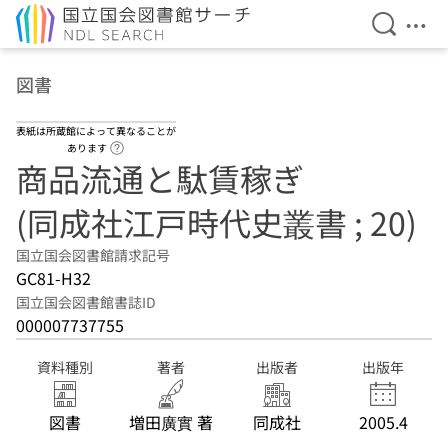
検索を開
メニ
本文へ移動
図書
表紙は所蔵館によって異なることが
ヘルプページへのリンク
あります
商品流通と駄賃稼ぎ
(同成社江戸時代史叢書 ; 20)
国立国会図書館請求記号
GC81-H32
国立国会図書館書誌ID
000007737755
資料種別
著者
出版者
出版年
図書
増田廣實 著
同成社
2005.4