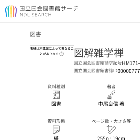
本文へ移動
図書
図解雑学禅
表紙は所蔵館によって異なるこ
ヘルプページへのリンク
とがあります
HM171
国立国会図書館請求記号
00000777
国立国会図書館書誌ID
資料種別
著者
図書
中尾良信 著
資料形態
ページ数・大きさ等
紙
255p ; 19cm