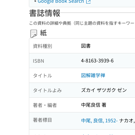
Google Book Search
書誌情報
この資料の詳細や典拠（同じ主題の資料を指すキーワー
紙
図書
資料種別
4-8163-3939-6
ISBN
図解雑学禅
タイトル
ズカイ ザツガク ゼン
タイトルよみ
中尾良信 著
著者・編者
著者標目
中尾, 良信, 1952-
ナカオ, 