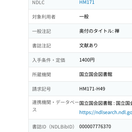
HM171
NDLC
一般
対象利用者
奥付のタイトル: 禅
一般注記
文献あり
書誌注記
1400円
入手条件・定価
国立国会図書館
所蔵機関
HM171-H49
請求記号
連携機関・データベー
国立国会図書館 : 国立
ス
https://ndlsearch.ndl.go
000007776370
書誌ID（NDLBibID）