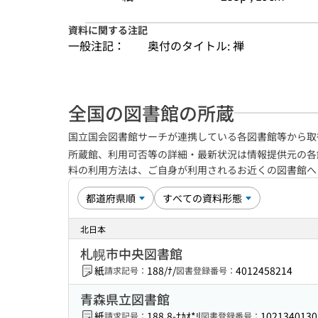
資料に関する注記
一般注記：
奥付のタイトル: 禅
全国の図書館の所蔵
国立国会図書館サーチが連携している各図書館等から取
所蔵館、利用可否等の詳細・最新状況は情報提供元の各
料の利用方法は、ご自身が利用されるお近くの図書館
北日本
札幌市中央図書館
紙
188/ﾅ/
4012458214
請求記号：
図書登録番号：
青森県立図書館
紙
188.8-ﾅｶｵ*ﾘ
1021340130
請求記号：
図書登録番号：