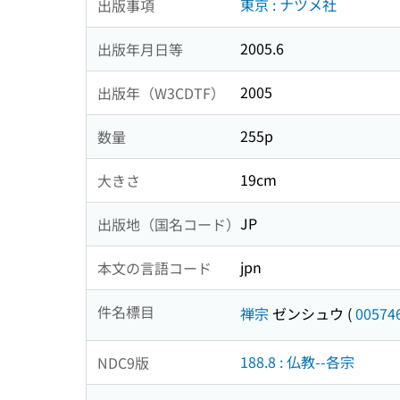
東京 : ナツメ社
出版事項
2005.6
出版年月日等
2005
出版年（W3CDTF）
255p
数量
19cm
大きさ
JP
出版地（国名コード）
jpn
本文の言語コード
件名標目
禅宗
ゼンシュウ
(
00574
188.8 : 仏教--各宗
NDC9版