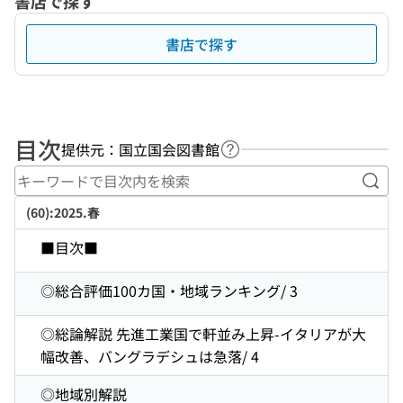
書店で探す
書店で探す
目次
提供元：国立国会図書館
ヘルプページへのリンク
キー
(60):2025.春
■目次■
◎総合評価100カ国・地域ランキング/ 3
◎総論解説 先進工業国で軒並み上昇-イタリアが大
幅改善、バングラデシュは急落/ 4
◎地域別解説