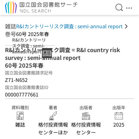
検索を開
メニ
本文へ移動
雑誌
R&Iカントリーリスク調査 : semi-annual report
巻号
60号 2025年春
R&Iカントリーリ
スク調査 : semi-
R&Iカントリーリスク調査 = R&I country risk
annual report 60
survey : semi-annual report
号 2025年春
60号 2025年春
国立国会図書館請求記号
Z71-N652
国立国会図書館書誌ID
000007777661
資料種別
著者
出版者
出版年
雑誌
格付投資情報
格付投資情報
2025
センターほか
センター