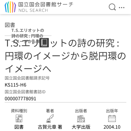
検索を開
メニ
本文へ移動
図書
T.S.エリオットの
詩の研究 : 円環の
T.S.エリオットの詩の研究 :
イメージから脱円
環のイメージへ
円環のイメージから脱円環の
イメージへ
国立国会図書館請求記号
KS115-H6
国立国会図書館書誌ID
000007778091
資料種別
著者
出版者
出版年
図書
古賀元章 著
大学出版
2004.10