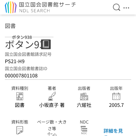
検索を開
メニ
本文へ移動
図書
ボタン938
ボタン938
国立国会図書館請求記号
PS21-H9
国立国会図書館書誌ID
000007801108
資料種別
著者
出版者
出版年
図書
小坂直子 著
六耀社
2005.7
資料形態
ページ数・大き
NDC
さ等
詳細を見