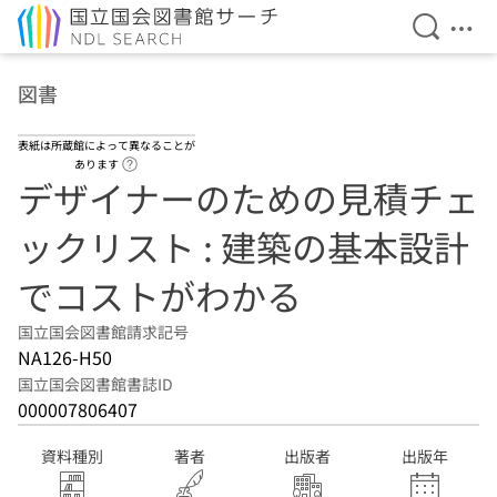
検索を開
メニ
本文へ移動
図書
表紙は所蔵館によって異なることが
ヘルプページへのリンク
あります
デザイナーのための見積チェ
ックリスト : 建築の基本設計
でコストがわかる
国立国会図書館請求記号
NA126-H50
国立国会図書館書誌ID
000007806407
資料種別
著者
出版者
出版年