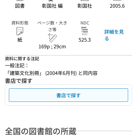
図書
彰国社 編
彰国社
2005.6
資料形態
ページ数・大き
NDC
さ等
詳細を見
る
紙
525.3
169p ; 29cm
資料に関する注記
一般注記：
「建築文化別冊」 (2004年6月刊) と同内容
書店で探す
書店で探す
全国の図書館の所蔵