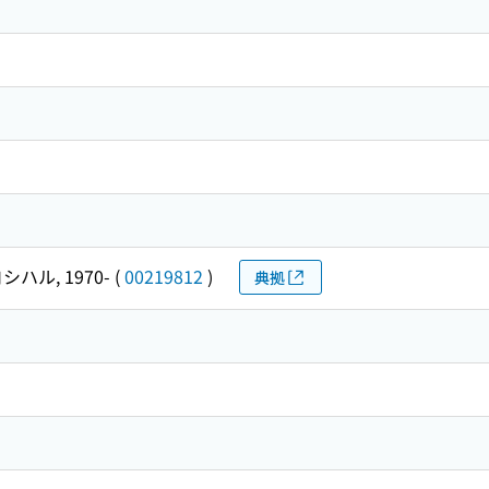
シハル, 1970-
(
00219812
)
典拠