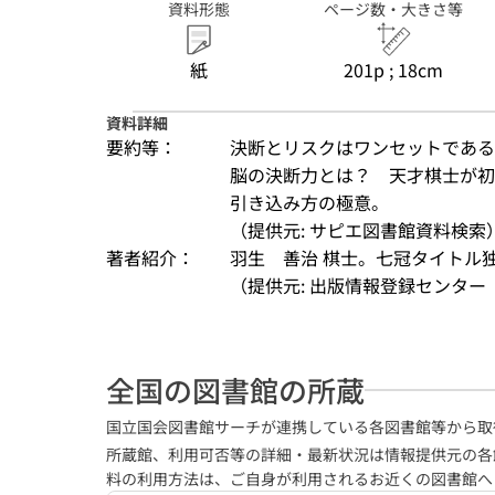
資料形態
ページ数・大きさ等
紙
201p ; 18cm
資料詳細
要約等：
決断とリスクはワンセットである
脳の決断力とは？　天才棋士が初
引き込み方の極意。
（提供元: サピエ図書館資料検索
著者紹介：
羽生　善治 棋士。七冠タイトル
（提供元: 出版情報登録センター（
全国の図書館の所蔵
国立国会図書館サーチが連携している各図書館等から取
所蔵館、利用可否等の詳細・最新状況は情報提供元の各
料の利用方法は、ご自身が利用されるお近くの図書館