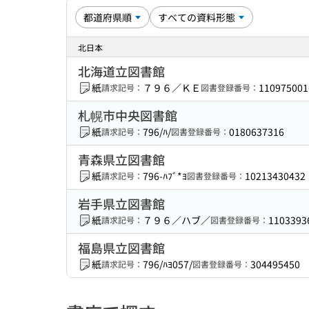
北日本
北海道立図書館
紙
７９６／ＫＥ
110975001
請求記号：
図書登録番号：
札幌市中央図書館
紙
796/ﾊ/
0180637316
請求記号：
図書登録番号：
青森県立図書館
紙
796-ﾊﾌﾞ*ﾖ
10213430432
請求記号：
図書登録番号：
岩手県立図書館
紙
７９６／ハブ／
1103393
請求記号：
図書登録番号：
福島県立図書館
紙
796/ﾊﾖ057/
304495450
請求記号：
図書登録番号：