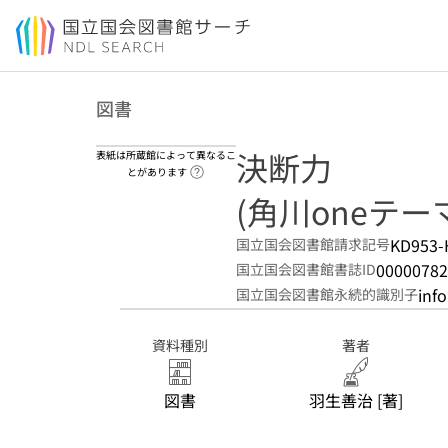
本文へ移動
図書
決断力
表紙は所蔵館によって異なるこ
ヘルプページへのリンク
とがあります
(角川oneテーマ21
KD953-
国立国会図書館請求記号
00000782
国立国会図書館書誌ID
inf
国立国会図書館永続的識別子
資料種別
著者
図書
羽生善治 [著]