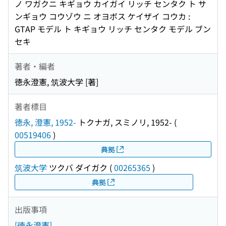
ノ ワガクニ キギョウ カイガイ リッチ センタク ト サ
ンギョウ コウゾウ ニ オヨボス ケイザイ コウカ :
GTAP モデル ト キギョウ リッチ センタク モデル ブン
セキ
著者・編者
徳永澄憲, 筑波大学 [著]
著者標目
徳永, 澄憲, 1952-
トクナガ, スミノリ, 1952-
(
00519406
)
典拠
筑波大学
ツクバ ダイガク
(
00265365
)
典拠
出版事項
[徳永澄憲]