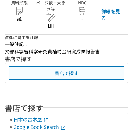
資料形態
ページ数・大き
NDC
さ等
詳細を見
る
紙
-
1冊
資料に関する注記
一般注記：
文部科学省科学研究費補助金研究成果報告書
書店で探す
書店で探す
書店で探す
日本の古本屋
Google Book Search