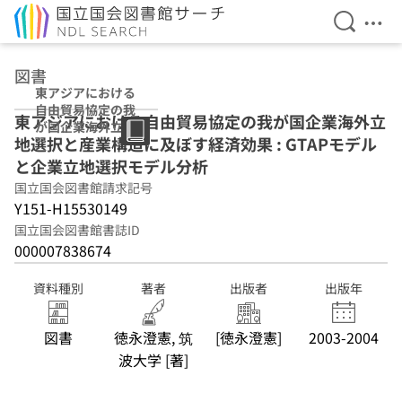
検索を開
メニ
本文へ移動
図書
東アジアにおける
自由貿易協定の我
東アジアにおける自由貿易協定の我が国企業海外立
が国企業海外立地
地選択と産業構造に及ぼす経済効果 : GTAPモデル
選択と産業構造に
及ぼす経済効果 :
と企業立地選択モデル分析
GTAPモデルと企
国立国会図書館請求記号
業立地選択モデル
Y151-H15530149
分析
国立国会図書館書誌ID
000007838674
資料種別
著者
出版者
出版年
図書
徳永澄憲, 筑
[徳永澄憲]
2003-2004
波大学 [著]