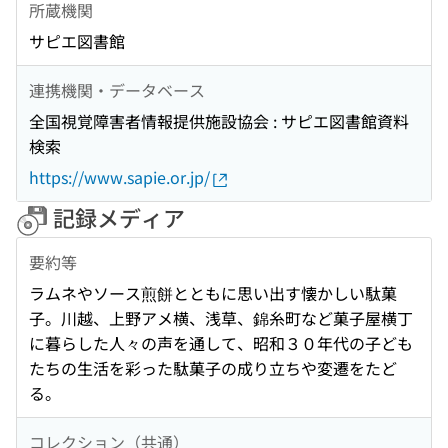
所蔵機関
サピエ図書館
連携機関・データベース
全国視覚障害者情報提供施設協会 : サピエ図書館資料
検索
https://www.sapie.or.jp/
記録メディア
要約等
ラムネやソース煎餅とともに思い出す懐かしい駄菓
子。川越、上野アメ横、浅草、錦糸町など菓子屋横丁
に暮らした人々の声を通して、昭和３０年代の子ども
たちの生活を彩った駄菓子の成り立ちや変遷をたど
る。
コレクション（共通）