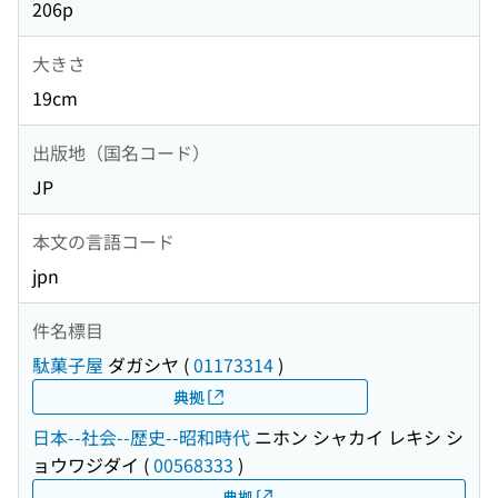
206p
大きさ
19cm
出版地（国名コード）
JP
本文の言語コード
jpn
件名標目
駄菓子屋
ダガシヤ
(
01173314
)
典拠
日本--社会--歴史--昭和時代
ニホン シャカイ レキシ シ
ョウワジダイ
(
00568333
)
典拠