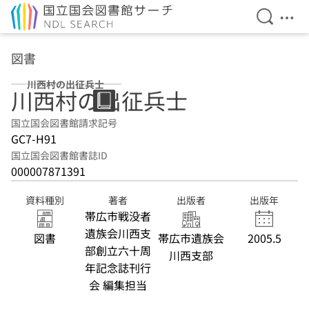
検索を開
メニ
本文へ移動
図書
川西村の出征兵士
川西村の出征兵士
国立国会図書館請求記号
GC7-H91
国立国会図書館書誌ID
000007871391
資料種別
著者
出版者
出版年
帯広市戦没者
遺族会川西支
図書
帯広市遺族会
2005.5
部創立六十周
川西支部
年記念誌刊行
会 編集担当