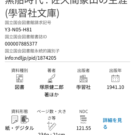
(學習社文庫)
国立国会図書館請求記号
Y3-N05-H81
国立国会図書館書誌ID
000007885377
国立国会図書館永続的識別子
info:ndljp/pid/1874205
資料種別
著者
出版者
出版年
図書
塚原健二郎
學習社
1941.10
著ほか
資料形態
ページ数・大き
NDC
さ等
詳細を見
る
紙・デジタル
121.55
234p ; 21cm