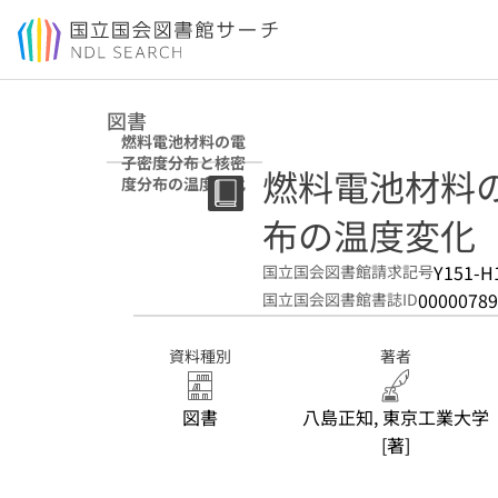
本文へ移動
図書
燃料電池材料の電
子密度分布と核密
燃料電池材料
度分布の温度変化
布の温度変化
Y151-H
国立国会図書館請求記号
00000789
国立国会図書館書誌ID
資料種別
著者
図書
八島正知, 東京工業大学
[著]