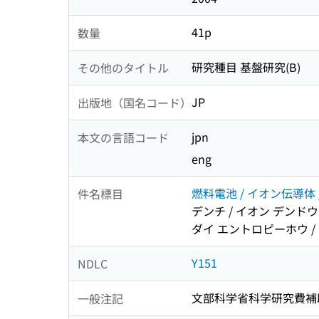
41p
数量
研究種目 基盤研究(B)
その他のタイトル
JP
出版地（国名コード）
jpn
本文の言語コード
eng
燃料電池 / イオン伝導体 
件名標目
デンチ / イオン デンドウ
ダイ エントロピーホウ 
Y151
NDLC
文部科学省科学研究費補
一般注記